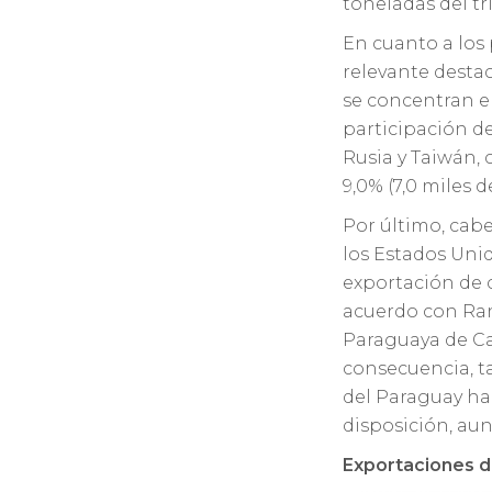
toneladas del t
En cuanto a los 
relevante destac
se concentran en
participación de
Rusia y Taiwán, c
9,0% (7,0 miles 
Por último, cabe
los Estados Unid
exportación de 
acuerdo con Ran
Paraguaya de Ca
consecuencia, t
del Paraguay ha
disposición, au
Exportaciones d