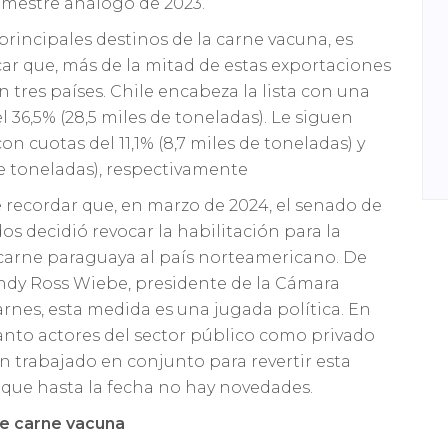
rimestre análogo de 2023.
principales destinos de la carne vacuna, es
ar que, más de la mitad de estas exportaciones
 tres países. Chile encabeza la lista con una
l 36,5% (28,5 miles de toneladas). Le siguen
on cuotas del 11,1% (8,7 miles de toneladas) y
de toneladas), respectivamente
 recordar que, en marzo de 2024, el senado de
os decidió revocar la habilitación para la
carne paraguaya al país norteamericano. De
dy Ross Wiebe, presidente de la Cámara
rnes, esta medida es una jugada política. En
anto actores del sector público como privado
n trabajado en conjunto para revertir esta
nque hasta la fecha no hay novedades.
e carne vacuna