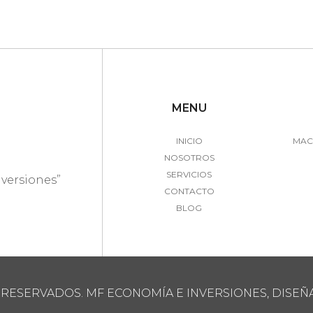
MENU
INICIO
MAC
NOSOTROS
SERVICIOS
nversiones”
CONTACTO
BLOG
 RESERVADOS. MF ECONOMÍA E INVERSIONES, DISE