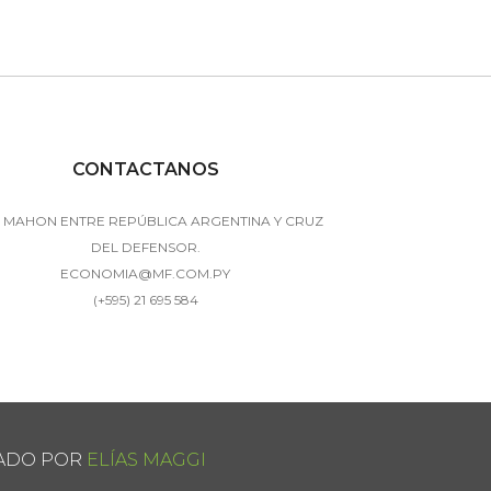
CONTACTANOS
 MAHON ENTRE REPÚBLICA ARGENTINA Y CRUZ
DEL DEFENSOR.
ECONOMIA@MF.COM.PY
(+595) 21 695 584
ÑADO POR
ELÍAS MAGGI