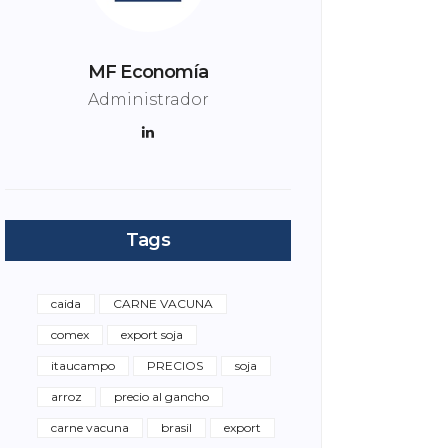
MF Economía
Administrador
Tags
caida
CARNE VACUNA
comex
export soja
itaucampo
PRECIOS
soja
arroz
precio al gancho
carne vacuna
brasil
export