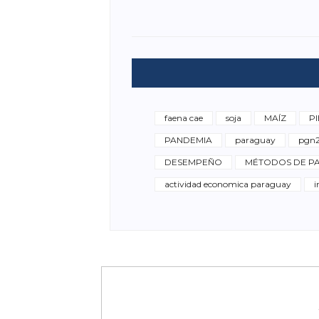
faena cae
soja
MAÍZ
PI
PANDEMIA
paraguay
pgn
DESEMPEÑO
MÉTODOS DE PA
actividad economica paraguay
i